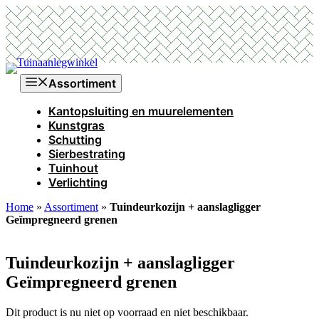
Ga
naar
de
inhoud
Assortiment
Kantopsluiting en muurelementen
Kunstgras
Schutting
Sierbestrating
Tuinhout
Verlichting
Home
»
Assortiment
»
Tuindeurkozijn + aanslagligger
Geïmpregneerd grenen
Tuindeurkozijn + aanslagligger
Geïmpregneerd grenen
Dit product is nu niet op voorraad en niet beschikbaar.