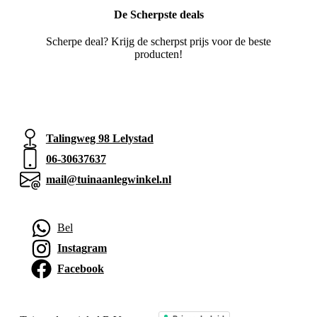
De Scherpste deals
Scherpe deal? Krijg de scherpst prijs voor de beste
producten!
Talingweg 98 Lelystad
06-30637637
mail@tuinaanlegwinkel.nl
Bel
I
n
s
t
a
g
r
a
m
F
a
c
e
b
o
o
k